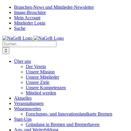
Zum
Branchen-News und Mitglieder-Newsletter
Inhalt
Image-Broschüre
springen
Mein Account
Mitglieder Login
Suche
Suche
nach:
Über uns
Der Verein
Unsere Mission
Unsere Mitglieder
Unsere Ziele
Unsere Kompetenzen
Mitglied werden
Aktuelles
Veranstaltungen
Wissenswertes
Forschungs- und Innovationslandkarte Bremen
Start-Ups
Gründung in Bremen und Bremerhaven
Aus- und Weiterbildung