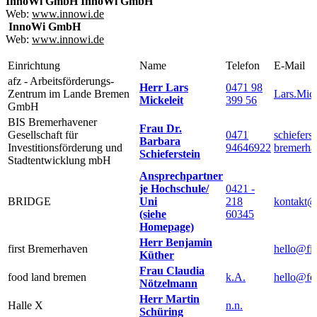
InnoWi GmbH
InnoWi GmbH
Web:
www.innowi.de
InnoWi GmbH
Web:
www.innowi.de
Einrichtung
Name
Telefon
E-Mail
afz - Arbeitsförderungs-
Herr Lars
0471 98
Zentrum im Lande Bremen
Lars.Mic
Mickeleit
399 56
GmbH
BIS Bremerhavener
Frau Dr.
Gesellschaft für
0471
schiefers
Barbara
Investitionsförderung und
94646922
bremerha
Schieferstein
Stadtentwicklung mbH
Ansprechpartner
je Hochschule/
0421 -
BRIDGE
Uni
218
kontakt@
(siehe
60345
Homepage)
Herr Benjamin
first Bremerhaven
hello@fir
Küther
Frau Claudia
food land bremen
k.A.
hello@fo
Nötzelmann
Herr Martin
Halle X
n.n.
Schüring