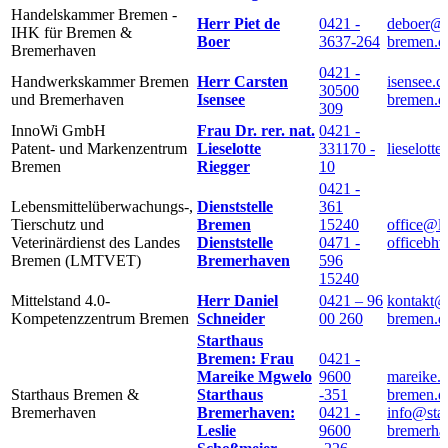
Handelskammer Bremen -
Herr Piet de
0421 -
deboer@
IHK für Bremen &
Boer
3637-264
bremen.d
Bremerhaven
0421 -
Handwerkskammer Bremen
Herr Carsten
isensee.
30500
und Bremerhaven
Isensee
bremen.d
309
InnoWi GmbH
Frau Dr. rer. nat.
0421 -
Patent- und Markenzentrum
Lieselotte
331170 -
lieselott
Bremen
Riegger
10
0421 -
Lebensmittelüberwachungs-,
Dienststelle
361
Tierschutz und
Bremen
15240
office@l
Veterinärdienst des Landes
Dienststelle
0471 -
officebh
Bremen (LMTVET)
Bremerhaven
596
15240
Mittelstand 4.0-
Herr Daniel
0421 – 96
kontakt@
Kompetenzzentrum Bremen
Schneider
00 260
bremen.di
Starthaus
Bremen: Frau
0421 -
Mareike Mgwelo
9600
mareike.
Starthaus Bremen &
Starthaus
-351
bremen.d
Bremerhaven
Bremerhaven:
0421 -
info@star
Leslie
9600
bremerha