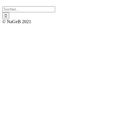
Suche
nach:
© NaGeB 2021
Nach
oben