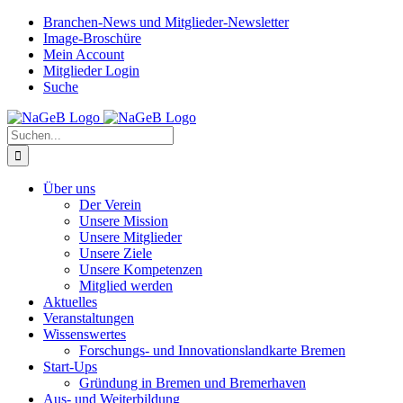
Zum
Branchen-News und Mitglieder-Newsletter
Inhalt
Image-Broschüre
springen
Mein Account
Mitglieder Login
Suche
Suche
nach:
Über uns
Der Verein
Unsere Mission
Unsere Mitglieder
Unsere Ziele
Unsere Kompetenzen
Mitglied werden
Aktuelles
Veranstaltungen
Wissenswertes
Forschungs- und Innovationslandkarte Bremen
Start-Ups
Gründung in Bremen und Bremerhaven
Aus- und Weiterbildung