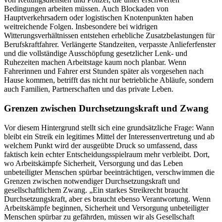
Bedingungen arbeiten müssen. Auch Blockaden von
Hauptverkehrsadern oder logistischen Knotenpunkten haben
weitreichende Folgen. Insbesondere bei widrigen
Witterungsverhältnissen entstehen erhebliche Zusatzbelastungen für
Berufskraftfahrer. Verlängerte Standzeiten, verpasste Anlieferfenster
und die vollständige Ausschöpfung gesetzlicher Lenk- und
Ruhezeiten machen Arbeitstage kaum noch planbar. Wenn
Fahrerinnen und Fahrer erst Stunden später als vorgesehen nach
Hause kommen, betrifft das nicht nur betriebliche Abläufe, sondern
auch Familien, Partnerschaften und das private Leben.
Grenzen zwischen Durchsetzungskraft und Zwang
Vor diesem Hintergrund stellt sich eine grundsätzliche Frage: Wann
bleibt ein Streik ein legitimes Mittel der Interessenvertretung und ab
welchem Punkt wird der ausgeübte Druck so umfassend, dass
faktisch kein echter Entscheidungsspielraum mehr verbleibt. Dort,
wo Arbeitskämpfe Sicherheit, Versorgung und das Leben
unbeteiligter Menschen spürbar beeinträchtigen, verschwimmen die
Grenzen zwischen notwendiger Durchsetzungskraft und
gesellschaftlichem Zwang. „Ein starkes Streikrecht braucht
Durchsetzungskraft, aber es braucht ebenso Verantwortung. Wenn
Arbeitskämpfe beginnen, Sicherheit und Versorgung unbeteiligter
Menschen spürbar zu gefährden, müssen wir als Gesellschaft