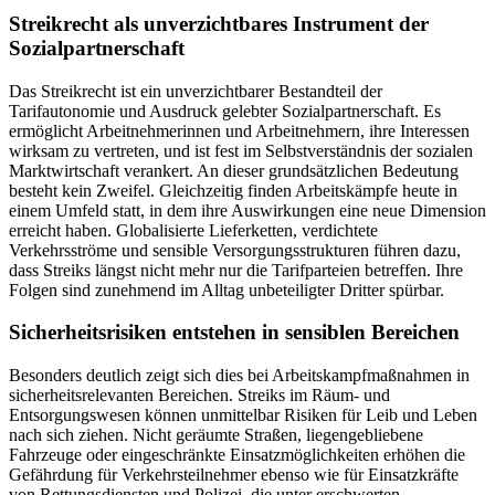
Streikrecht als unverzichtbares Instrument der
Sozialpartnerschaft
Das Streikrecht ist ein unverzichtbarer Bestandteil der
Tarifautonomie und Ausdruck gelebter Sozialpartnerschaft. Es
ermöglicht Arbeitnehmerinnen und Arbeitnehmern, ihre Interessen
wirksam zu vertreten, und ist fest im Selbstverständnis der sozialen
Marktwirtschaft verankert. An dieser grundsätzlichen Bedeutung
besteht kein Zweifel. Gleichzeitig finden Arbeitskämpfe heute in
einem Umfeld statt, in dem ihre Auswirkungen eine neue Dimension
erreicht haben. Globalisierte Lieferketten, verdichtete
Verkehrsströme und sensible Versorgungsstrukturen führen dazu,
dass Streiks längst nicht mehr nur die Tarifparteien betreffen. Ihre
Folgen sind zunehmend im Alltag unbeteiligter Dritter spürbar.
Sicherheitsrisiken entstehen in sensiblen Bereichen
Besonders deutlich zeigt sich dies bei Arbeitskampfmaßnahmen in
sicherheitsrelevanten Bereichen. Streiks im Räum- und
Entsorgungswesen können unmittelbar Risiken für Leib und Leben
nach sich ziehen. Nicht geräumte Straßen, liegengebliebene
Fahrzeuge oder eingeschränkte Einsatzmöglichkeiten erhöhen die
Gefährdung für Verkehrsteilnehmer ebenso wie für Einsatzkräfte
von Rettungsdiensten und Polizei, die unter erschwerten