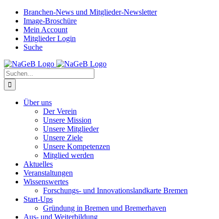
Zum
Branchen-News und Mitglieder-Newsletter
Inhalt
Image-Broschüre
springen
Mein Account
Mitglieder Login
Suche
Suche
nach:
Über uns
Der Verein
Unsere Mission
Unsere Mitglieder
Unsere Ziele
Unsere Kompetenzen
Mitglied werden
Aktuelles
Veranstaltungen
Wissenswertes
Forschungs- und Innovationslandkarte Bremen
Start-Ups
Gründung in Bremen und Bremerhaven
Aus- und Weiterbildung