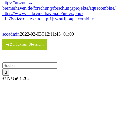
https://www.hs-
bremerhaven.de/forschung/forschungsprojekte/aquacombine/
https://www.hs-bremerhaven.de/index.php?
id=7680&tx_kesearch_pi1[sword]=aquacombine
secadmin
2022-02-03T12:11:43+01:00
◀ Zurück zur Übersicht
Impressum
Datenschutz
Suche
nach:
© NaGeB 2021
Nach
oben