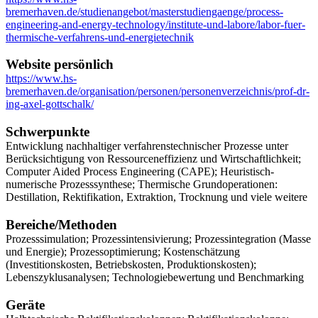
bremerhaven.de/studienangebot/masterstudiengaenge/process-
engineering-and-energy-technology/institute-und-labore/labor-fuer-
thermische-verfahrens-und-energietechnik
Website persönlich
https://www.hs-
bremerhaven.de/organisation/personen/personenverzeichnis/prof-dr-
ing-axel-gottschalk/
Schwerpunkte
Entwicklung nachhaltiger verfahrenstechnischer Prozesse unter
Berücksichtigung von Ressourceneffizienz und Wirtschaftlichkeit;
Computer Aided Process Engineering (CAPE); Heuristisch-
numerische Prozesssynthese; Thermische Grundoperationen:
Destillation, Rektifikation, Extraktion, Trocknung und viele weitere
Bereiche/Methoden
Prozesssimulation; Prozessintensivierung; Prozessintegration (Masse
und Energie); Prozessoptimierung; Kostenschätzung
(Investitionskosten, Betriebskosten, Produktionskosten);
Lebenszyklusanalysen; Technologiebewertung und Benchmarking
Geräte