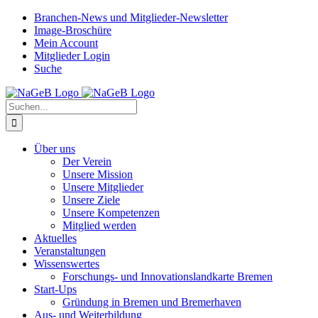
Zum
Branchen-News und Mitglieder-Newsletter
Inhalt
Image-Broschüre
springen
Mein Account
Mitglieder Login
Suche
Suche
nach:
Über uns
Der Verein
Unsere Mission
Unsere Mitglieder
Unsere Ziele
Unsere Kompetenzen
Mitglied werden
Aktuelles
Veranstaltungen
Wissenswertes
Forschungs- und Innovationslandkarte Bremen
Start-Ups
Gründung in Bremen und Bremerhaven
Aus- und Weiterbildung