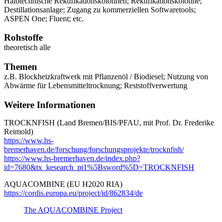
Halbtechnische Rektifikationskolonnen; Rektifikationskolonne;
Destillationsanlage; Zugang zu kommerziellen Softwaretools;
ASPEN One; Fluent; etc.
Rohstoffe
theoretisch alle
Themen
z.B. Blockheizkraftwerk mit Pflanzenöl / Biodiesel; Nutzung von
Abwärme für Lebensmitteltrocknung; Reststoffverwertung
Weitere Informationen
TROCKNFISH (Land Bremen/BIS/PFAU, mit Prof. Dr. Frederike
Reimold)
https://www.hs-
bremerhaven.de/forschung/forschungsprojekte/trocknfish/
https://www.hs-bremerhaven.de/index.php?
id=7680&tx_kesearch_pi1%5Bsword%5D=TROCKNFISH
AQUACOMBINE (EU H2020 RIA)
https://cordis.europa.eu/project/id/862834/de
The AQUACOMBINE Project