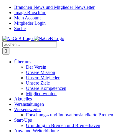
Zum
Branchen-News und Mitglieder-Newsletter
Inhalt
Image-Broschüre
springen
Mein Account
Mitglieder Login
Suche
Suche
nach:
Über uns
Der Verein
Unsere Mission
Unsere Mitglieder
Unsere Ziele
Unsere Kompetenzen
Mitglied werden
Aktuelles
Veranstaltungen
Wissenswertes
Forschungs- und Innovationslandkarte Bremen
Start-Ups
Gründung in Bremen und Bremerhaven
Aus- und Weiterbildung